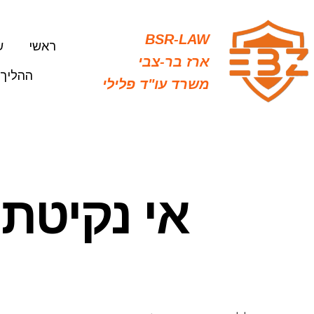
Ski
t
BSR-LAW
ראשי
ש
conten
ארז בר-צבי
ההליך 
משרד עו"ד פלילי
אי נקיטת 