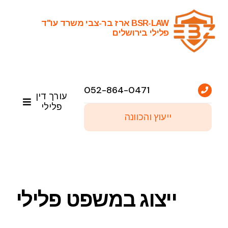
Ski
t
BSR-LAW ארז בר-צבי משרד עו"ד
פלילי בירושלים
conten
052-864-0471
עורך דין
פלילי
ייעוץ והכוונה
ראשי
שירותי עריכת דין פלילי
ייצוג במשפט פלילי
פסקי דין נבחרים