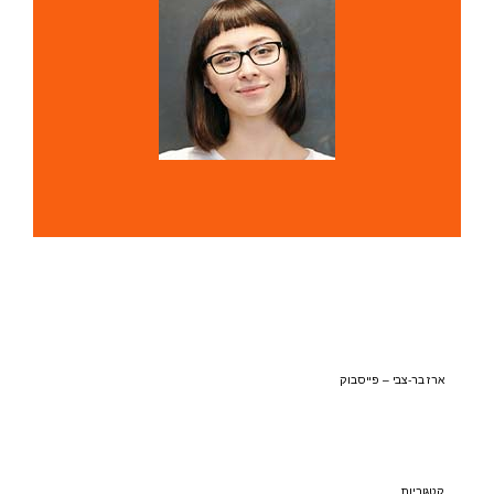
ארז בר-צבי – פייסבוק
קטגוריות