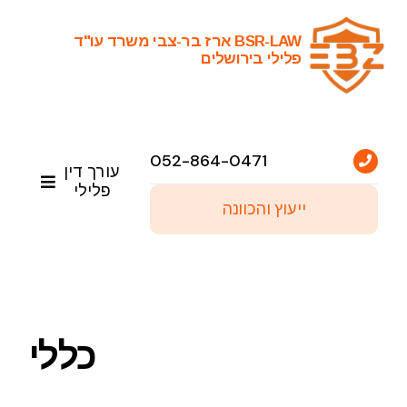
Ski
t
BSR-LAW ארז בר-צבי משרד עו"ד
פלילי בירושלים
conten
052-864-0471
עורך דין
פלילי
ייעוץ והכוונה
ראשי
שירותי עריכת דין פלילי
כללי
פסקי דין נבחרים