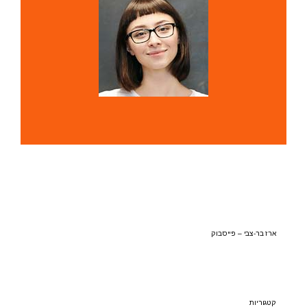
ארז בר-צבי – פייסבוק
קטגוריות