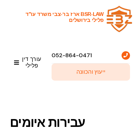
Ski
t
BSR-LAW ארז בר-צבי משרד עו"ד
פלילי בירושלים
conten
052-864-0471
עורך דין
פלילי
ייעוץ והכוונה
ראשי
שירותי עריכת דין פלילי
עבירות איומים
פסקי דין נבחרים