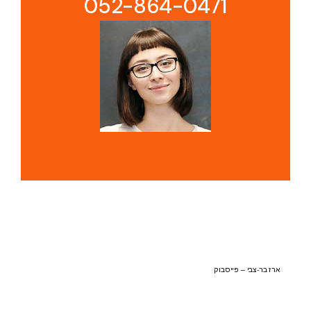
052-864-0471
ארז בר-צבי – פייסבוק