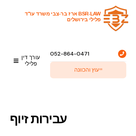
Ski
t
BSR-LAW ארז בר-צבי משרד עו"ד
פלילי בירושלים
conten
052-864-0471
עורך דין
פלילי
ייעוץ והכוונה
ראשי
שירותי עריכת דין פלילי
עבירות זיוף
פסקי דין נבחרים