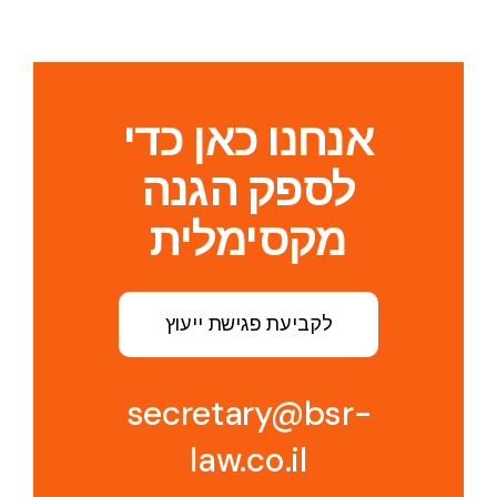
אנחנו כאן כדי
לספק הגנה
מקסימלית
לקביעת פגישת ייעוץ
secretary@bsr-
law.co.il