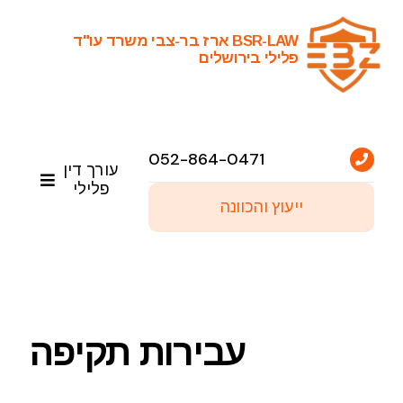
Ski
t
BSR-LAW ארז בר-צבי משרד עו"ד
פלילי בירושלים
conten
052-864-0471
עורך דין
פלילי
ייעוץ והכוונה
ראשי
שירותי עריכת דין פלילי
עבירות תקיפה
פסקי דין נבחרים