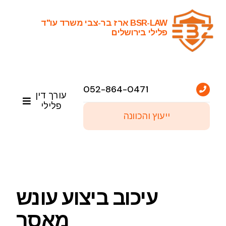
Ski
t
BSR-LAW ארז בר-צבי משרד עו"ד
פלילי בירושלים
conten
052-864-0471
עורך דין
פלילי
ייעוץ והכוונה
ראשי
שירותי עריכת דין פלילי
עיכוב ביצוע עונש
פסקי דין נבחרים
מאסר