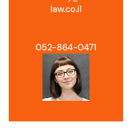
law.co.il
052-864-0471