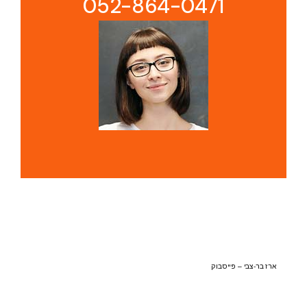
052-864-0471
ארז בר-צבי – פייסבוק