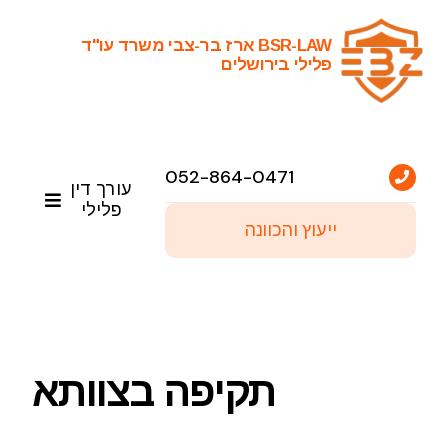
Ski
t
BSR-LAW ארז בר-צבי משרד עו"ד
פלילי בירושלים
conten
052-864-0471
עורך דין
פלילי
ייעוץ והכוונה
ראשי
שירותי עריכת דין פלילי
תקיפה בצוותא
פסקי דין נבחרים